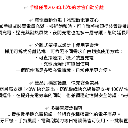
✅
手機僅限2024年以後的才會自動分離
✅ 滿電自動分離｜物理斷電更安心
片，當手機或裝置電量充滿、接近飽和時，可自動將接頭從裝置端
間充電、過充與發熱風險，夜間充電也能多一層守護，幫助延長
✅ 分離式雙模式設計｜使用更靈活
採用可拆式分離結構，可依照不同需求自由切換使用方式：
・可直接連接手機／裝置充電
・充電頭端也可單獨使用
一個配件滿足多種充電情境，日常使用更方便。
✅ 雙晶片穩定護航｜快充安全兼具
器最高支援 140W 快充輸出，搭配編織快充線最高支援 100W 
同運作，在提升充電效率的同時，也兼顧穩定性與安全防護，快
✅ 多裝置廣泛相容
支援多數手機充電協議，並相容多種帶電池的電子產品。
牙耳機、手持風扇、電動刮鬍刀等日常設備皆可使用，不挑裝置