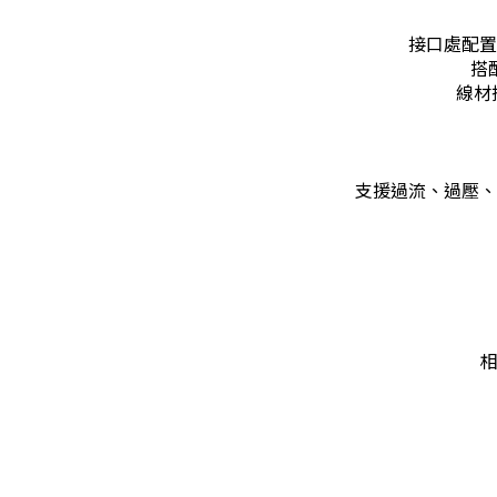
接口處配置
搭
線材
支援過流、過壓、
相