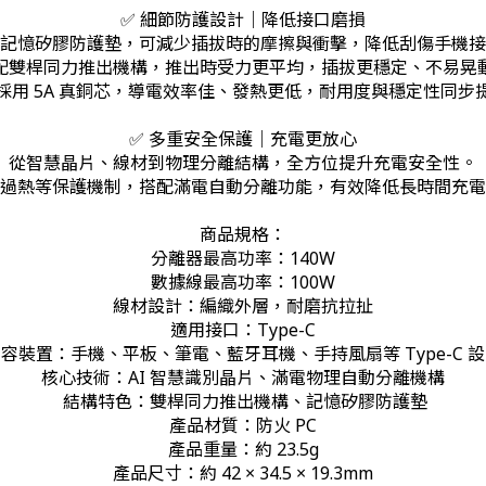
✅ 細節防護設計｜降低接口磨損
記憶矽膠防護墊，可減少插拔時的摩擦與衝擊，降低刮傷手機接
配雙桿同力推出機構，推出時受力更平均，插拔更穩定、不易晃
採用 5A 真銅芯，導電效率佳、發熱更低，耐用度與穩定性同步
✅ 多重安全保護｜充電更放心
從智慧晶片、線材到物理分離結構，全方位提升充電安全性。
過熱等保護機制，搭配滿電自動分離功能，有效降低長時間充電
商品規格：
分離器最高功率：140W
數據線最高功率：100W
線材設計：編織外層，耐磨抗拉扯
適用接口：Type-C
容裝置：手機、平板、筆電、藍牙耳機、手持風扇等 Type-C 
核心技術：AI 智慧識別晶片、滿電物理自動分離機構
結構特色：雙桿同力推出機構、記憶矽膠防護墊
產品材質：防火 PC
產品重量：約 23.5g
產品尺寸：約 42 × 34.5 × 19.3mm