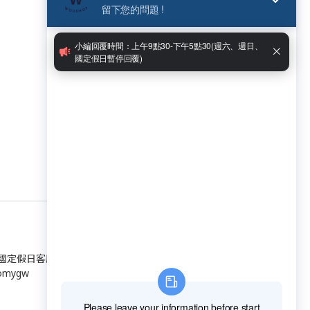
日、國定假日客服休假）
omygw