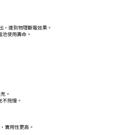
推出，達到物理斷電效果。
電池使用壽命。
快充。
充不拖慢。
，實用性更高。