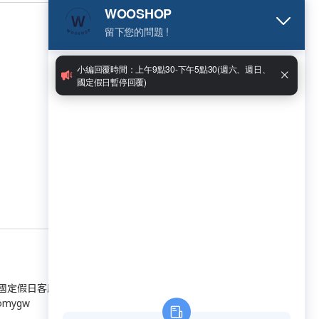
日、國定假日客服休假）
omygw