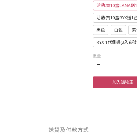
活動:買10盒LANA送
活動:買10盒RYX送1
黑色
白色
紫
RYX 1代側邊(3入)
數量
加入購物車
送貨及付款方式