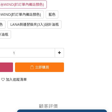
1台WIND(於訂單內備註顏色)
台WIND(於訂單內備註顏色)
藍色
色
LANA側邊替換夾(3入)送針油瓶
送針油瓶
立即購買
加入追蹤清單
顧客評價