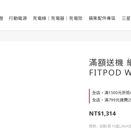
燈
行動電源
充電線｜充電器｜充電架
蘋果配件專區
三星
滿額送機 
FITPOD
全店，滿1500元折抵6
全店，滿799元運費29
NT$1,314
顏色
: 活動:買10盒LAN