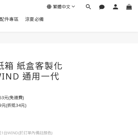
繁體中文
配件專區
涼夏必備
立即購買
紙箱 紙盒客製化
 WIND 通用一代
3元(免運費)
元(折抵34元)
A送1台WIND(於訂單內備註顏色)