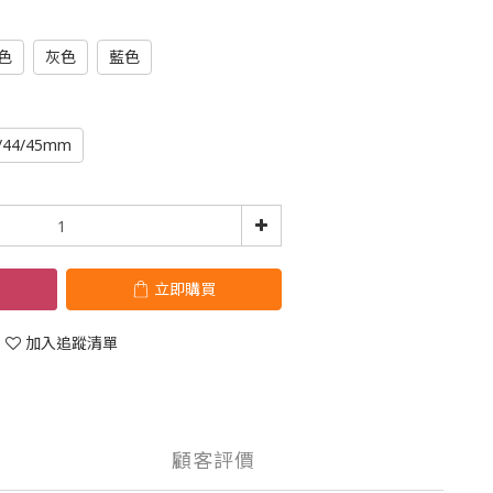
色
灰色
藍色
/44/45mm
立即購買
加入追蹤清單
顧客評價