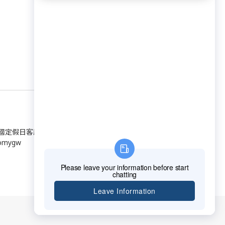
日、國定假日客服休假）
omygw