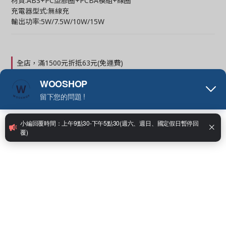
材質:ABS+PC塑膠圈+PCBA模組+線圈
充電器型式:無線充
輸出功率:5W/7.5W/10W/15W
全店，滿1500元折抵63元(免運費)
全店，滿799元運費29元(折抵34元)
NT$499
NT$899
顏色
: 黑色
黑色
數量
加入購物車
立即購買
加入追蹤清單