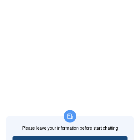
顧客服務
條款及細則
退換貨政策
運送政策
客服資訊
週一~週五0930-1730（假日、國定假日客服休假）
WOOSHOP LINE官方：@487omygw
厦门艾彼斯国际贸易有限公司