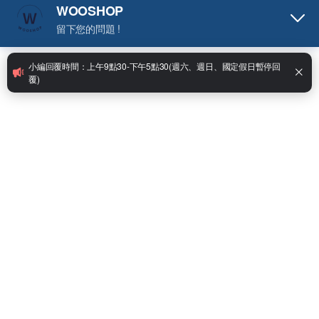
DRAG S3 跩哥S3
DRAG X3 跩哥X3
NT$350 ~ NT$2,480
NT$119 ~ NT$2,480
禮物盒客製化 Rincoe Manto
電腦主板零件客製化 佩特里
nano A3 (通用Manto nano Z2
Dotmod dot Apollo dotApollo
Manto Pro 2)