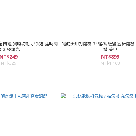
 鬧鐘 貪睡功能 小夜燈 延時關
電動美甲打磨機 35檔/無級變速 研磨機
燈 無極調光
機 美甲
NT$249
NT$899
NT$325
NT$1,168