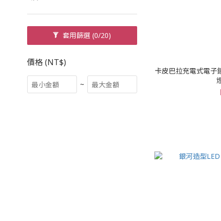
套用篩選
(0/20)
價格 (NT$)
卡皮巴拉充電式電子鐘
~